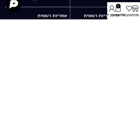
0
חנות
אהבתי
סל קניות
החשבון שלי
קטגוריות אחריות רשמית
אחריות רשמית
מכשירי סלולר אחריות רשמית
אודות רשמי
טאבלטים ואייפדים
שירות ותמיכה
אוזניות בלוטוס
משלוחים ואיסוף עצמי
שעונים חכמים
אחריות רשמית
מחשבים ניידים
למה לקנות באתר רשמי?
אביזרים נלווים
כתב אחריות
מדיניות החזרות וביטול עסקה
מדיניות פרטיות
תקנון אתר