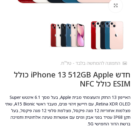
לחץ להגדלה
התמונה להמחשה בלבד - טל"ח.
חדש iPhone 13 512GB Apple כולל
ESIM כולל NFC
האייפון 13 החזק והעוצמתי מבית Apple, בעל מסך 6.1 אינטש Super
Retina XDR OLED, עם חיישן זיהוי פנים, מעבד ראשי A15 Bionic, שתי
מצלמות אחוריות 12 מגה פיקסל, מצלמת סלפי 12 מגה פיקסל, בעל
תקן IP68 עמיד בפני אבק ומים עם אפשרות טעינה אלחוטית ותמיכה
ברשת הדור החמישי 5G.