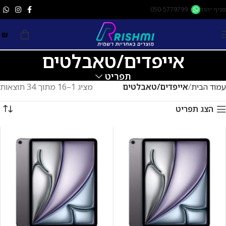
לתוכן
סניף יהוד
050-5779799
0
₪
אייפדים/טאבלטים
תפריט
עמוד הבית
אייפדים/טאבלטים
מציג 1–16 מתוך 34 תוצאות
הצג תפריט