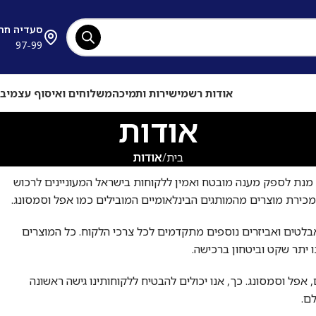
סעדיה חתוכה 25, יהוד, הגע
97-99
אודות רשמי
שירות ותמיכה
משלוחים ואיסוף עצמי
בי
אודות
בית
אודות
בא לאתר "רשמי", האתר הרשמי הראשון שהוקם בשנת 2023 על מנת לספק מענה מובטח ואמין ללקוחות בישראל המעוניינים לרכוש
כירת מוצרים מהמותגים הבינלאומיים המובילים כמו אפל וסמסונג.
טאבלטים ואביזרים נוספים מתקדמים לכל צרכי הלקוח. כל המוצרים
יתר שקט וביטחון ברכישה.
 אפל וסמסונג. כך, אנו יכולים להבטיח ללקוחותינו גישה ראשונה
ם.